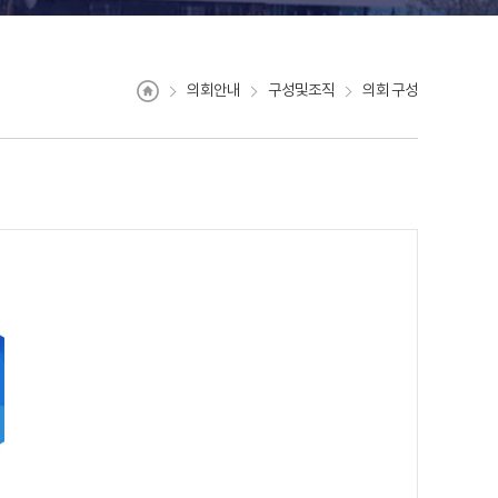
의회안내
구성및조직
의회 구성