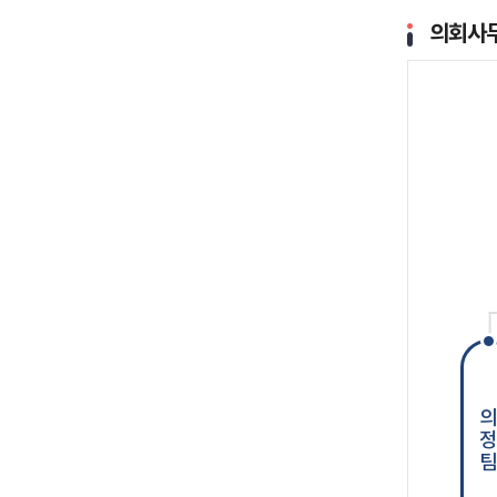
의회사
의정