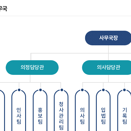
무국
사무국장
의정담당관
의사담당관
청사관리팀
팀
인사팀
홍보팀
의사팀
입법팀
기록팀