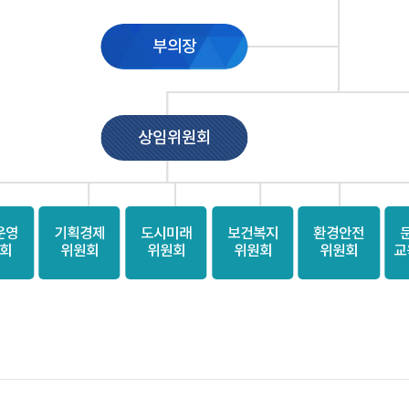
부의장
상임위원회
운영
기획경제
도시미래
보건복지
환경안전
회
위원회
위원회
위원회
위원회
교