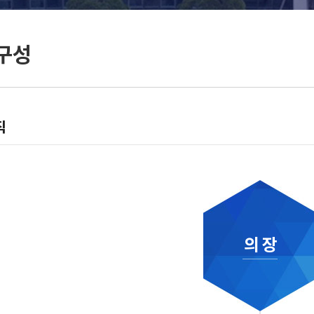
구성
직
의 장