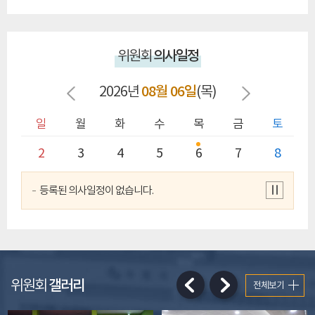
의사일정
위원회
08월 06일
2026년
(목)
토
일
월
화
수
목
금
토
1
2
3
4
5
6
7
8
등록된 의사일정이 없습니다.
갤러리
위원회
전체보기