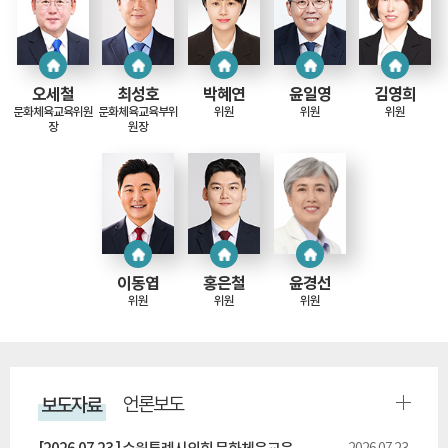
오세철
최성호
박혜연
윤일영
김영희
문화체육교육위원
문화체육교육부위
위원
위원
위원
장
원장
이동엽
홍은철
윤경선
위원
위원
위원
보도자료
언론보도